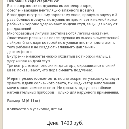
Основные характеристики:
Вся поверхность подгузника имеет микропоры,
обеспечивающие вентиляцию влажного воздуха.
Благодаря внутреннему пористому слою, пропускающему в 3
раза больше воздуха, подгузник не прилипает к нежной коже
ребёнка и хорошо удерживает жидкий стул, защищая кожу от
раздражений.
Mногоразовые липучки застёгиваются лёгким нажатием.
Эластичная резинка на поясе сделана из высококачественной
лайкры, благодаря которой подгузники плотно прилегают к
телу ребёнка и не создают излишнего давления и
дискомфорта.
Внутренние манжеты нежно обхватывают ножки малыша,
удерживая жидкий стул.
Три центральные полоски индикатора, окрашиваясь в синий
цвет, показывают, что пора сменить подгузник.
Меры предосторожности:
после вскрытия упаковку следует
хранить вдали солнечного света, т.к. индикатор наполнения
мочи может изменить цвет. Не хранить подгузники вблизи
нагревательных приборов. Только для наружного применения.
Размер: M (6-11 кг)
Количество в упаковке, шт: 64
Цена:
1400
руб.