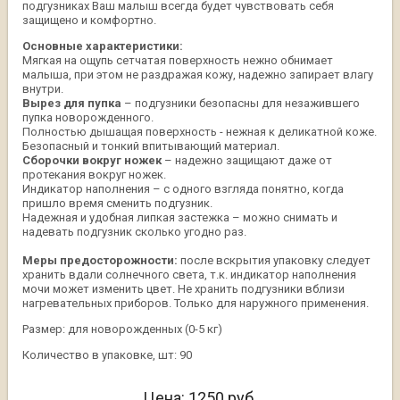
подгузниках Ваш малыш всегда будет чувствовать себя
защищено и комфортно.
Основные характеристики:
Мягкая на ощупь сетчатая поверхность нежно обнимает
малыша, при этом не раздражая кожу, надежно запирает влагу
внутри.
Вырез для пупка
– подгузники безопасны для незажившего
пупка новорожденного.
Полностью дышащая поверхность - нежная к деликатной коже.
Безопасный и тонкий впитывающий материал.
Сборочки вокруг ножек
– надежно защищают даже от
протекания вокруг ножек.
Индикатор наполнения – с одного взгляда понятно, когда
пришло время сменить подгузник.
Надежная и удобная липкая застежка – можно снимать и
надевать подгузник сколько угодно раз.
Меры предосторожности:
после вскрытия упаковку следует
хранить вдали солнечного света, т.к. индикатор наполнения
мочи может изменить цвет. Не хранить подгузники вблизи
нагревательных приборов. Только для наружного применения.
Размер: для новорожденных (0-5 кг)
Количество в упаковке, шт: 90
Цена:
1250
руб.