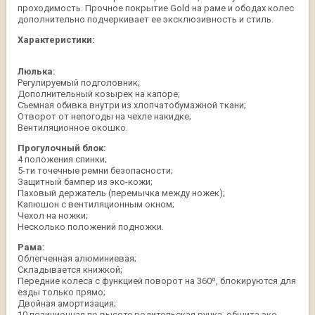
проходимость. Прочное покрытие Gold на раме и ободах колес
дополнительно подчеркивает ее эксклюзивность и стиль.
Характеристики:
Люлька:
Регулируемый подголовник;
Дополнительный козырек на капоре;
Съемная обивка внутри из хлопчатобумажной ткани;
Отворот от непогоды на чехле накидке;
Вентиляционное окошко.
Прогулочный блок:
4 положения спинки;
5-ти точечные ремни безопасности;
Защитный бампер из эко-кожи;
Паховый держатель (перемычка между ножек);
Капюшон с вентиляционным окном;
Чехол на ножки;
Несколько положений подножки.
Рама:
Облегченная алюминиевая;
Складывается книжкой;
Передние колеса с функцией поворот на 360º, блокируются для
езды только прямо;
Двойная амортизация;
10 позиционная по высоте родительская ручка, обшита эко-